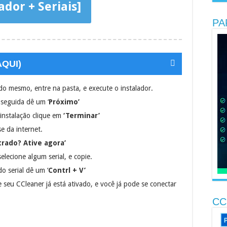
dor + Seriais]
PA
QUI)
do mesmo, entre na pasta, e execute o instalador.
seguida dê um ‘
Próximo’
 instalação clique em
‘Terminar’
e da internet.
strado? Ative agora’
selecione algum serial, e copie.
o serial dê um ‘
Contrl + V’
e seu CCleaner já está ativado, e você já pode se conectar
CC