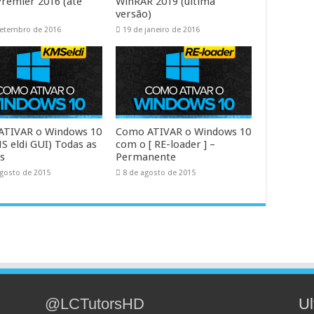
Premier 2016 (até
WinRAR 2019 (ultima
versão)
setembro de 2016
19 de janeiro de 2016
ATIVAR o Windows 10
Como ATIVAR o Windows 10
MS eldi GUI) Todas as
com o [ RE-loader ] –
s
Permanente
agosto de 2015
8 de agosto de 2015
@LCTutorsHD
Ul