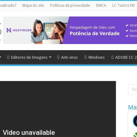
quebrado?
Mapa do site
Políticas de privacidade
DMCA
LC Tutors HD
Editores de Imagens
Anti-virus
Windows
ADOBE CC 2
Ma