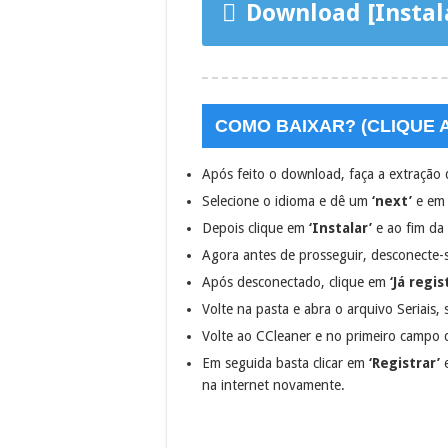
Download [Instala
COMO BAIXAR? (CLIQUE A
Após feito o download, faça a extração 
Selecione o idioma e dê um
‘next’
e em 
Depois clique em
‘Instalar’
e ao fim da
Agora antes de prosseguir, desconecte-s
Após desconectado, clique em
‘Já regi
Volte na pasta e abra o arquivo Seriais, 
Volte ao CCleaner e no primeiro campo d
Em seguida basta clicar em
‘Registrar’
na internet novamente.