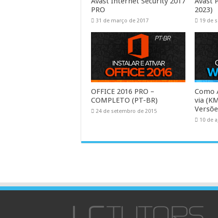
Avast Internet Security 2017
Avast 
PRO
2023)
31 de março de 2017
19 de 
OFFICE 2016 PRO –
Como 
COMPLETO (PT-BR)
via (K
Versõe
24 de setembro de 2015
10 de 