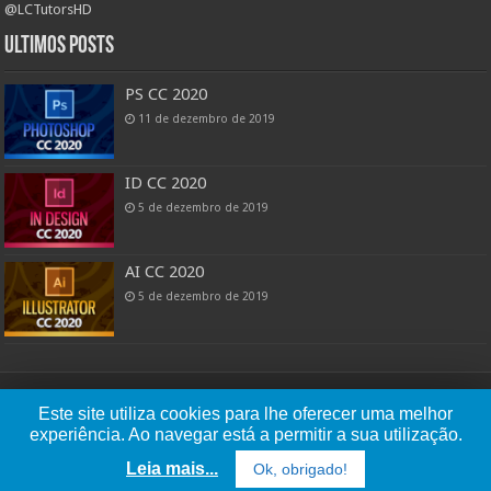
@LCTutorsHD
Ultimos posts
PS CC 2020
11 de dezembro de 2019
ID CC 2020
5 de dezembro de 2019
AI CC 2020
5 de dezembro de 2019
Powered by: Lucas Cândido
Este site utiliza cookies para lhe oferecer uma melhor
experiência. Ao navegar está a permitir a sua utilização.
Copyright © 2026 | LC Tutors Install - Tutoriais na área de instalação de
Leia mais...
Ok, obrigado!
programas.