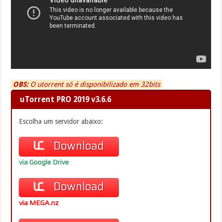
OBS:
O utorrent só é disponibilizado em 32bits
uTorrent PRO 2019 v3.6.6
Escolha um servidor abaixo:
Download
via Google Drive
Download
via MEGA.nz