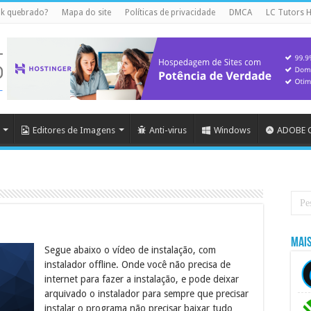
nk quebrado?
Mapa do site
Políticas de privacidade
DMCA
LC Tutors 
Editores de Imagens
Anti-virus
Windows
ADOBE C
Mai
Segue abaixo o vídeo de instalação, com
instalador offline. Onde você não precisa de
internet para fazer a instalação, e pode deixar
arquivado o instalador para sempre que precisar
instalar o programa não precisar baixar tudo