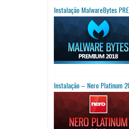
Instalação MalwareBytes P
Instalação – Nero Platinum 