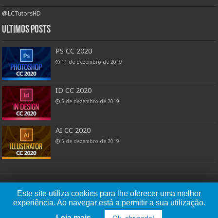
@LCTutorsHD
Ultimos posts
PS CC 2020
11 de dezembro de 2019
ID CC 2020
5 de dezembro de 2019
AI CC 2020
5 de dezembro de 2019
Powered by: Lucas Cândido
Este site utiliza cookies para lhe oferecer uma melhor
experiência. Ao navegar está a permitir a sua utilização.
Copyright © 2026 | LC Tutors Install - Tutoriais na área de instalação de
Leia mais...